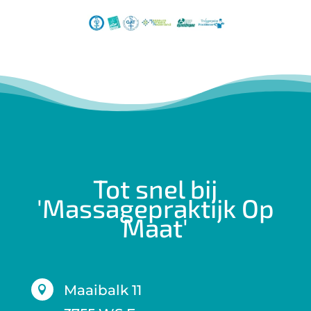
Tot snel bij
'Massagepraktijk Op
Maat'
Maaibalk 11
