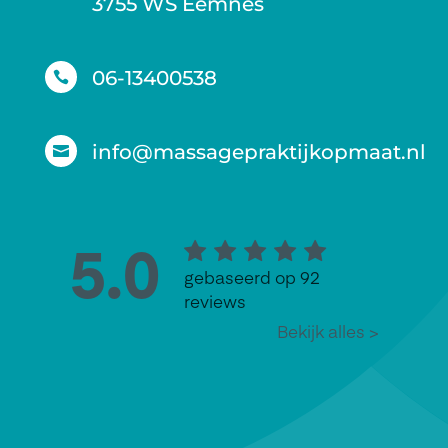
3755 WS Eemnes
06-13400538

info@massagepraktijkopmaat.nl
