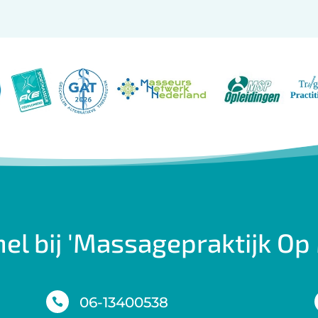
nel bij 'Massagepraktijk Op
06-13400538
