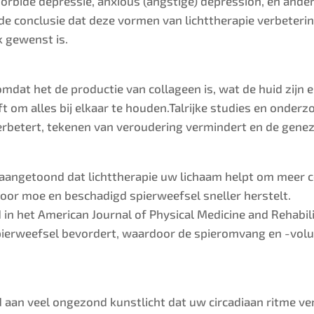
orbide depressie, anxious (angstige) depression, en and
e conclusie dat deze vormen van lichttherapie verbeteri
 gewenst is.
dat het de productie van collageen is, wat de huid zijn elas
t om alles bij elkaar te houden.Talrijke studies en onde
verbetert, tekenen van veroudering vermindert en de genez
aangetoond dat lichttherapie uw lichaam helpt om meer ce
oor moe en beschadigd spierweefsel sneller herstelt.
in het American Journal of Physical Medicine and Rehabili
spierweefsel bevordert, waardoor de spieromvang en -vo
an veel ongezond kunstlicht dat uw circadiaan ritme ver