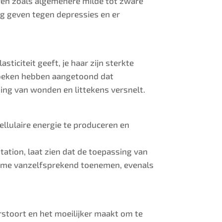
eren zoals algemenere milde tot zware
ng geven tegen depressies en er
ticiteit geeft, je haar zijn sterkte
rzoeken hebben aangetoond dat
ing van wonden en littekens versnelt.
llulaire energie te produceren en
tation, laat zien dat de toepassing van
lume vanzelfsprekend toenemen, evenals
stoort en het moeilijker maakt om te