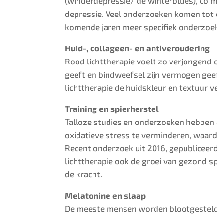
(winderdepressie/ de winterblues), co m
depressie. Veel onderzoeken komen tot d
komende jaren meer specifiek onderzoek
Huid-, collageen- en antiveroudering
Rood lichttherapie voelt zo verjongend om
geeft en bindweefsel zijn vermogen geef
lichttherapie de huidskleur en textuur 
Training en spierherstel
Talloze studies en onderzoeken hebben 
oxidatieve stress te verminderen, waard
Recent onderzoek uit 2016, gepubliceerd 
lichttherapie ook de groei van gezond 
de kracht.
Melatonine en slaap
De meeste mensen worden blootgesteld a