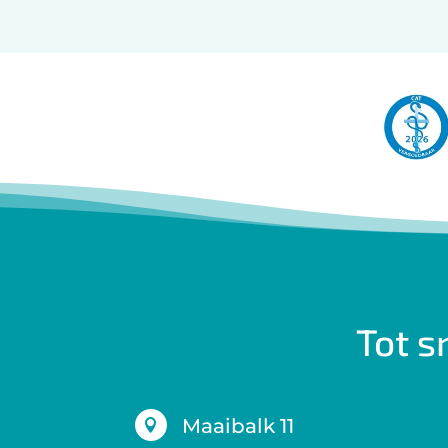
Tot s
Maaibalk 11
